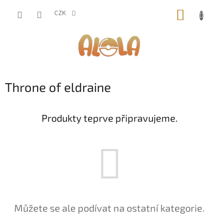
Přejít
NÁKUP
na
CZK
obsah
KOŠÍK
Throne of eldraine
Produkty teprve připravujeme.
Můžete se ale podívat na ostatní kategorie.